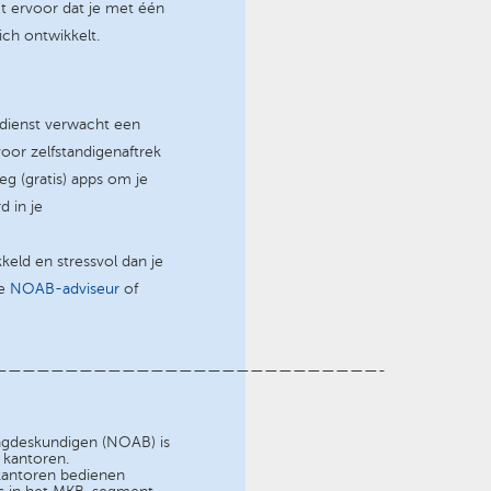
gt ervoor dat je met één
ich ontwikkelt.
gdienst verwacht een
or zelfstandigenaftrek
eg (gratis) apps om je
d in je
keld en stressvol dan je
Je
NOAB-adviseur
of
———————————————————————————-
ngdeskundigen (NOAB) is
 kantoren.
skantoren bedienen