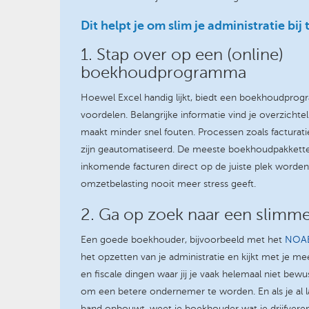
Dit helpt je om slim je administratie bij
1. Stap over op een (online)
boekhoudprogramma
Hoewel Excel handig lijkt, biedt een boekhoudprog
voordelen. Belangrijke informatie vind je overzichtel
maakt minder snel fouten. Processen zoals factura
zijn geautomatiseerd. De meeste boekhoudpakketten 
inkomende facturen direct op de juiste plek worden
omzetbelasting nooit meer stress geeft.
2. Ga op zoek naar een slim
Een goede boekhouder, bijvoorbeeld met het
NOAB
het opzetten van je administratie en kijkt met je mee. 
en fiscale dingen waar jij je vaak helemaal niet bewu
om een betere ondernemer te worden. En als je al l
band opbouwt, weet je boekhouder wat je drijfveren e