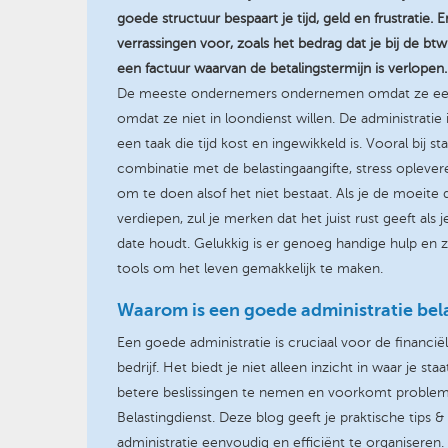
goede structuur bespaart je tijd, geld en frustratie. En
verrassingen voor, zoals het bedrag dat je bij de bt
een factuur waarvan de betalingstermijn is verlopen.
De meeste ondernemers ondernemen omdat ze een 
omdat ze niet in loondienst willen. De administratie is
een taak die tijd kost en ingewikkeld is. Vooral bij sta
combinatie met de belastingaangifte, stress oplevere
om te doen alsof het niet bestaat. Als je de moeite 
verdiepen, zul je merken dat het juist rust geeft als 
date houdt. Gelukkig is er genoeg handige hulp en z
tools om het leven gemakkelijk te maken.
Waarom is een goede administratie bel
Een goede administratie is cruciaal voor de financi
bedrijf. Het biedt je niet alleen inzicht in waar je s
betere beslissingen te nemen en voorkomt proble
Belastingdienst. Deze blog geeft je praktische tips 
administratie eenvoudig en efficiënt te organiseren.