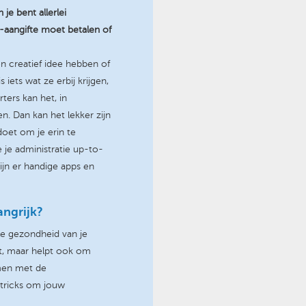
 je bent allerlei
w-aangifte moet betalen of
creatief idee hebben of
 iets wat ze erbij krijgen,
rters kan het, in
n. Dan kan het lekker zijn
doet om je erin te
je je administratie up-to-
ijn er handige apps en
angrijk?
ële gezondheid van je
taat, maar helpt ook om
men met de
& tricks om jouw