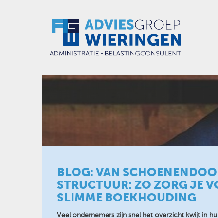
BLOG: VAN SCHOENENDOO
STRUCTUUR: ZO ZORG JE V
SLIMME BOEKHOUDING
Veel ondernemers zijn snel het overzicht kwijt in hu