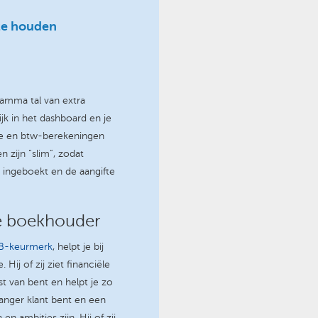
 te houden
ramma tal van extra
ijk in het dashboard en je
tie en btw-berekeningen
zijn “slim”, zodat
 ingeboekt en de aangifte
me boekhouder
-keurmerk
, helpt je bij
Hij of zij ziet financiële
st van bent en helpt je zo
anger klant bent en een
n ambities zijn. Hij of zij