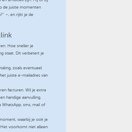
 op de juiste momenten
?” –, en rijkt je de
link
en. Hoe sneller je
g staat. Dit verbetert je
taling, zoals eventueel
et juiste e-mailadres van
ren facturen. Wil je extra
een handige aanvulling.
ia WhatsApp, sms, mail of
-moment, waarbij je ook je
. Het voorkomt niet alleen