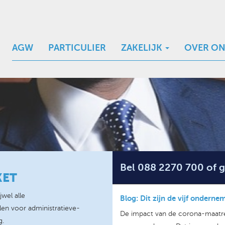
AGW
PARTICULIER
ZAKELIJK
OVER ON
Bel 088 2270 700 of g
KET
jwel alle
Blog: Dit zijn de vijf ondern
len voor administratieve-
De impact van de corona-maatre
g.