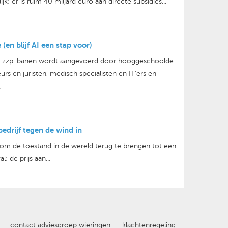
k: er is ruim 40 miljard euro aan directe subsidies...
(en blijf AI een stap voor)
lde zzp-banen wordt aangevoerd door hooggeschoolde
eurs en juristen, medisch specialisten en IT’ers en
.
bedrijf tegen de wind in
 om de toestand in de wereld terug te brengen tot een
: de prijs aan...
contact adviesgroep wieringen
klachtenregeling