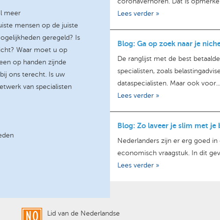
coronaverhoren. Dat is opmerkelij
el meer
Lees verder »
uiste mensen op de juiste
ogelijkheden geregeld? Is
Blog: Ga op zoek naar je niche 
dicht? Waar moet u op
De ranglijst met de best betaa
– een op handen zijnde
specialisten, zoals belastingadvis
bij ons terecht. Is uw
dataspecialisten. Maar ook voor..
etwerk van specialisten
Lees verder »
Blog: Zo laveer je slim met je 
heden
Nederlanders zijn er erg goed in
economisch vraagstuk. In dit geval
Lees verder »
Lid van de Nederlandse